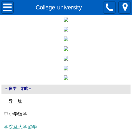
网站首页
College-university
移民加拿大
留学加拿大
旅游访问签证
关于枫信
联系我们
=​ 留学 导航 =
​​ 导 航
中小学留学
学院及大学留学